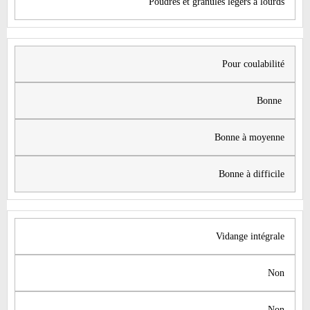
​​Poudres et granulés légers à lourds
​​​Pour coulabilité
​​Bonne ​
​​Bonne à moyenne
​​Bonne à difficile
​Vidange intégrale
Non
Non