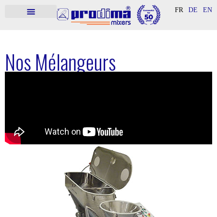
FR
DE
EN
​Nos Mélangeurs